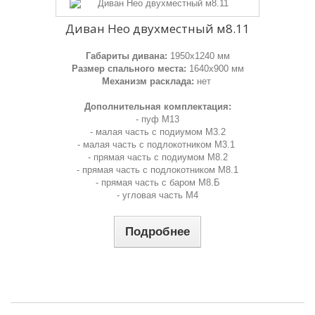
Диван Нео двухместный м8.11
Габариты дивана:
1950х1240 мм
Размер спального места:
1640х900 мм
Механизм расклада:
нет
Дополнительная комплектация:
- пуф М13
- малая часть с подиумом М3.2
- малая часть с подлокотником М3.1
- прямая часть с подиумом М8.2
- прямая часть с подлокотником М8.1
- прямая часть с баром М8.Б
- угловая часть М4
Подробнее